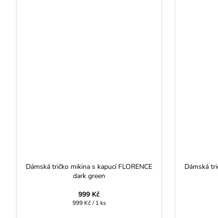
Dámská tričko mikina s kapucí FLORENCE
Dámská tri
dark green
999 Kč
Měrná
999 Kč / 1 ks
cena: