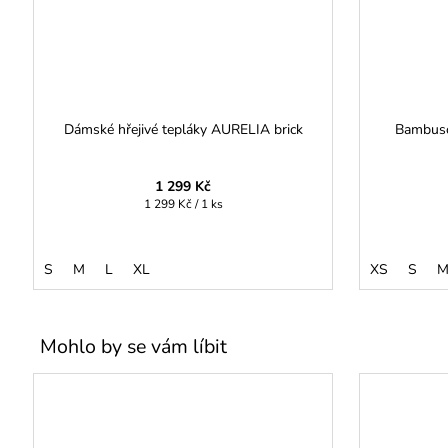
Dámské hřejivé tepláky AURELIA brick
Bambuso
1 299 Kč
Měrná
1 299 Kč / 1 ks
cena:
S
M
L
XL
XS
S