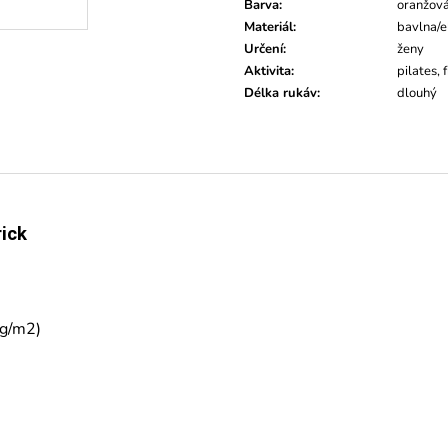
Barva
:
oranžová
Materiál
:
bavlna/e
Určení
:
ženy
Aktivita
:
pilates, 
Délka rukáv
:
dlouhý
ick
 g/m2)