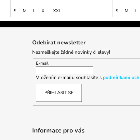
S
M
L
XL
XXL
S
M
L
Z
á
Odebírat newsletter
p
Nezmeškejte žádné novinky či slevy!
a
t
E-mail
í
Vložením e-mailu souhlasíte s
podmínkami ochr
PŘIHLÁSIT SE
Informace pro vás