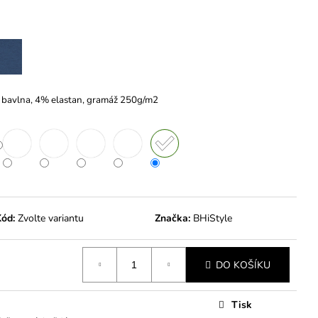
č
 bavlna, 4% elastan, gramáž 250g/m2
ód:
Zvolte variantu
Značka:
BHiStyle
DO KOŠÍKU
Tisk