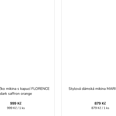
čko mikina s kapucí FLORENCE
Stylová dámská mikina MARI
dark saffron orange
999 Kč
879 Kč
Měrná
Měrná
999 Kč / 1 ks
879 Kč / 1 ks
cena:
cena: