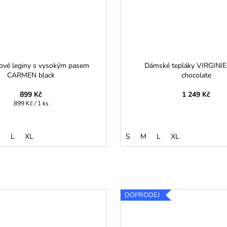
vé leginy s vysokým pasem
Dámské tepláky VIRGINIE
CARMEN black
chocolate
899 Kč
1 249 Kč
Měrná
899 Kč / 1 ks
cena:
M
L
XL
S
M
L
XL
DOPRODEJ