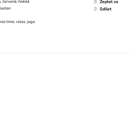
, červená, hnědá
Zeptat se
lastan
Sdílet
free time, relax, joga