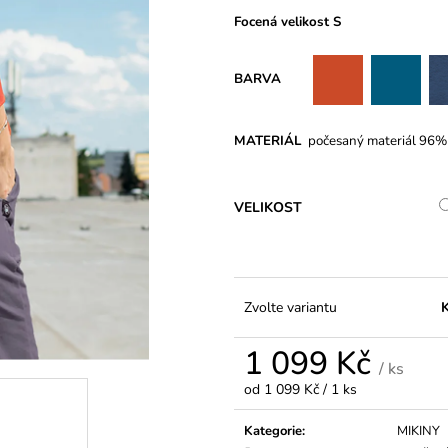
PASEM CARMEN DARK BLUE
COLORS
Focená velikost S
899 Kč
299 Kč
Původně:
349 K
BARVA
MATERIÁL
počesaný materiál 96%
VELIKOST
Zvolte variantu
K
1 099 Kč
/ ks
Měrná
od 1 099 Kč / 1 ks
cena:
Kategorie
:
MIKINY