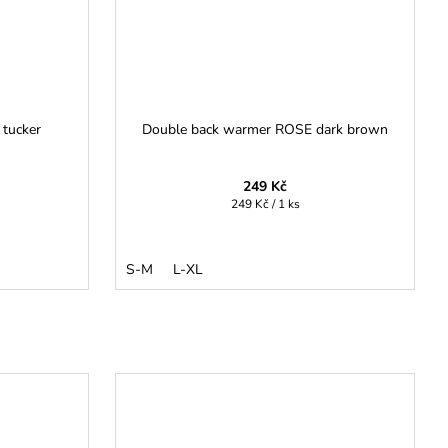
 tucker
Double back warmer ROSE dark brown
249 Kč
Měrná
249 Kč / 1 ks
cena:
S-M
L-XL