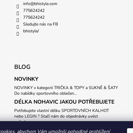
info
@
bhistyle.com
775624242
775624242
Sledujte nás na FB
bhistyle/
BLOG
NOVINKY
NOVINKY v kategorii TRIČKA & TOPY a SUKNĚ & ŠATY
Do nabídky sportovního oblečen...
DÉLKA NOHAVIC JAKOU POTŘEBUJETE
Potřebujete vlastní délku SPORTOVNÍCH KALHOT
nebo LEGIN ? Stačí nám do objednávky uvést
požadovanou...
ookies, abychom Vám umožnili pohodlné prohlížení