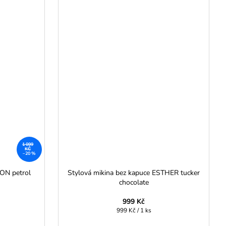
1 099
KČ
–20 %
ON petrol
Stylová mikina bez kapuce ESTHER tucker
chocolate
999 Kč
Měrná
999 Kč / 1 ks
cena: