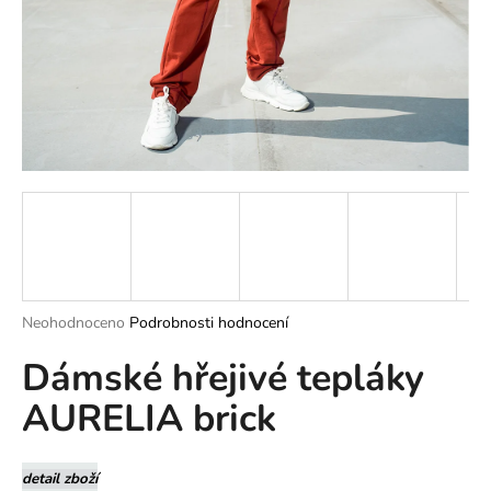
a
j
í
t
?
HLEDAT
Průměrné
Neohodnoceno
Podrobnosti hodnocení
hodnocení
D
Dámské hřejivé tepláky
produktu
o
je
p
AURELIA brick
0,0
o
z
r
5
u
hvězdiček.
detail zboží