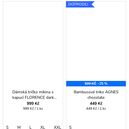
DOPRODEJ
599 KČ
–25 %
Dámská tričko mikina s
Bambusové triko AGNES
kapucí FLORENCE dark
chocolate
saffron orange
999 Kč
449 Kč
Měrná
Měrná
999 Kč / 1 ks
449 Kč / 1 ks
cena:
cena:
S
M
L
XL
XXL
S