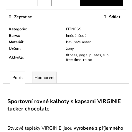
Zeptat se
Sdílet
Kategorie
:
FITNESS
Barva
:
hnědá, šedá
Materiál
:
bavlna/elastan
Určení
:
ženy
fitness, yoga, pilates, run,
Aktivita
:
free time, relax
Popis
Hodnocení
Sportovní rovné kalhoty s kapsami VIRGINIE
tucker chocolate
Stylové tepláky VIRGINIE jsou
vyrobené z příjemného