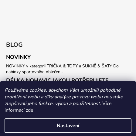
BLOG
NOVINKY
NOVINKY v kategorii TRIČKA & TOPY a SUKNĚ & ŠATY Do
nabídky sportovního oblečen...
DÉLKA NOHAVIC JAKOU POTŘEBUJETE
Potřebujete vlastní délku SPORTOVNÍCH KALHOT nebo LEGIN ?
Používáme cookies, abychom Vám umožnili pohodlné
Stačí nám do objednávky uvést požadovanou...
prohlížení webu a díky analýze provozu webu neustále
zlepšovali jeho funkce, výkon a použitelnost.
Více
ARCHIV
informací
zde
.
Nastavení