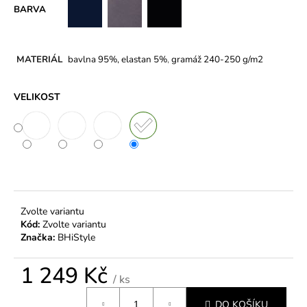
BARVA
MATERIÁL
bavlna 95%, elastan 5%
,
gramáž 240-250 g/m2
VELIKOST
Zvolte variantu
Kód:
Zvolte variantu
Značka:
BHiStyle
1 249 Kč
/ ks
Měrná
DO KOŠÍKU
cena: