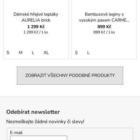
Dámské hřejivé tepláky
Bambusové leginy s
AURELIA brick
vysokým pasem CARMEN
gray
1 299 Kč
899 Kč
Měrná
Měrná
1 299 Kč / 1 ks
899 Kč / 1 ks
cena:
cena:
S
M
L
XL
S
L
ZOBRAZIT VŠECHNY PODOBNÉ PRODUKTY
Z
á
Odebírat newsletter
p
Nezmeškejte žádné novinky či slevy!
a
t
E-mail