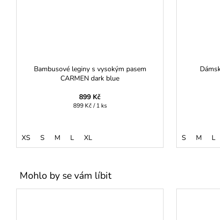
Bambusové leginy s vysokým pasem
Dámské
CARMEN dark blue
899 Kč
Měrná
899 Kč / 1 ks
cena:
XS
S
M
L
XL
S
M
L