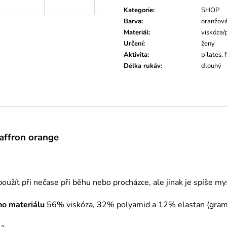
Kategorie
:
SHOP
Barva
:
oranžov
Materiál
:
viskóza/
Určení
:
ženy
Aktivita
:
pilates, 
Délka rukáv
:
dlouhý
affron orange
oužít při nečase při běhu nebo procházce, ale jinak je spíše my
ho materiálu
56% viskóza, 32% polyamid a 12% elastan (gramá
 a