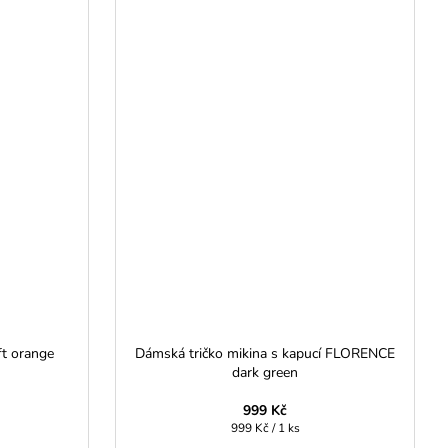
t orange
Dámská tričko mikina s kapucí FLORENCE
dark green
999 Kč
Měrná
999 Kč / 1 ks
cena: