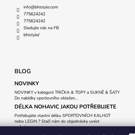
info
@
bhistyle.com
775624242
775624242
Sledujte nás na FB
bhistyle/
BLOG
NOVINKY
NOVINKY v kategorii TRIČKA & TOPY a SUKNĚ & ŠATY
Do nabídky sportovního oblečen...
DÉLKA NOHAVIC JAKOU POTŘEBUJETE
Potřebujete vlastní délku SPORTOVNÍCH KALHOT
nebo LEGIN ? Stačí nám do objednávky uvést
požadovanou...