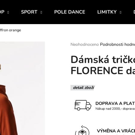
OP
SPORT
POLE DANCE
LIMITKY
ffron orange
Co potřebujete najít?
Průměrné
Neohodnoceno
Podrobnosti hodn
hodnocení
Dámská tričk
produktu
HLEDAT
je
FLORENCE dar
0,0
z
5
Doporučujeme
hvězdiček.
detail zboží
BAMBUSOVÉ LEGINY S VYSOKÝM
BACK WARMER 