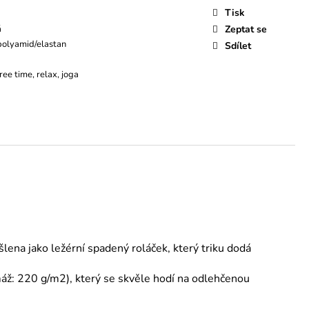
Tisk
á
Zeptat se
polyamid/elastan
Sdílet
free time, relax, joga
šlena jako ležérní spadený roláček, který triku dodá
ž: 220 g/m2), který se skvěle hodí na odlehčenou