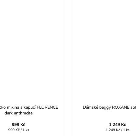
čko mikina s kapucí FLORENCE
Dámské baggy ROXANE sof
dark anthracite
999 Kč
1 249 Kč
Měrná
Měrná
999 Kč / 1 ks
1 249 Kč / 1 ks
cena:
cena: