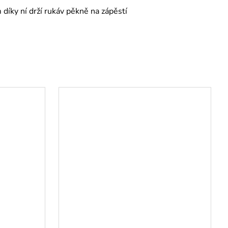
íky ní drží rukáv pěkně na zápěstí