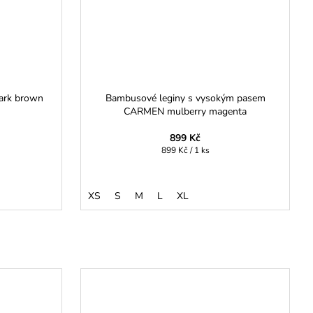
ark brown
Bambusové leginy s vysokým pasem
CARMEN mulberry magenta
899 Kč
Měrná
899 Kč / 1 ks
cena:
XS
S
M
L
XL