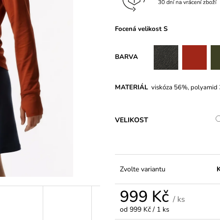
PASEM CARMEN DARK BLUE
COLORS
899 Kč
299 Kč
Původně:
349 K
Focená velikost S
BARVA
MATERIÁL
viskóza 5
6%, polyamid
VELIKOST
Zvolte variantu
K
999 Kč
/ ks
Měrná
od 999 Kč / 1 ks
cena: