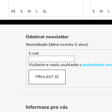
XS
S
M
L
XL
S
M
L
Z
á
Odebírat newsletter
p
Nezmeškejte žádné novinky či slevy!
a
t
E-mail
í
Vložením e-mailu souhlasíte s
podmínkami ochr
PŘIHLÁSIT SE
Informace pro vás