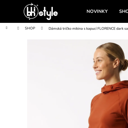
K
Přejít
na
o
NOVINKY
SH
obsah
Zpět
Zpět
š
do
do
í
Domů
SHOP
Dámská tričko mikina s kapucí FLORENCE dark sa
obchodu
obchodu
k
BAMBUSOVÉ LEGINY S VYSOKÝM