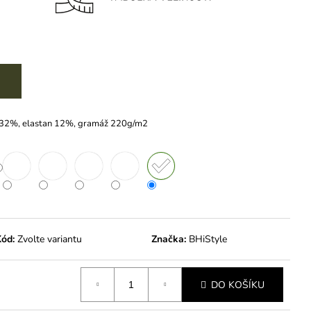
č
 32%, elastan 12%, gramáž 220g/m2
ód:
Zvolte variantu
Značka:
BHiStyle
DO KOŠÍKU