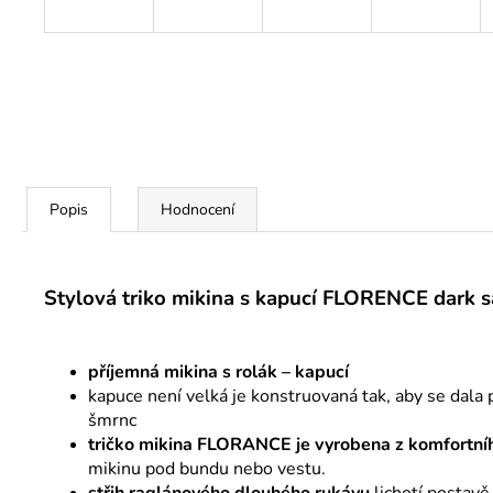
Popis
Hodnocení
Stylová triko mikina s kapucí FLORENCE
dark s
příjemná mikina s rolák – kapucí
kapuce není velká je konstruovaná tak, aby se dala p
šmrnc
tričko mikina FLORANCE je vyrobena z komfortní
mikinu pod bundu nebo vestu.
střih raglánového dlouhého rukávu
lichotí postavě