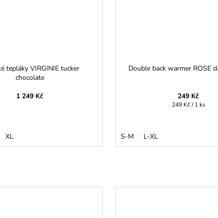
 tepláky VIRGINIE tucker
Double back warmer ROSE d
chocolate
1 249 Kč
249 Kč
Měrná
249 Kč / 1 ks
cena:
XL
S-M
L-XL