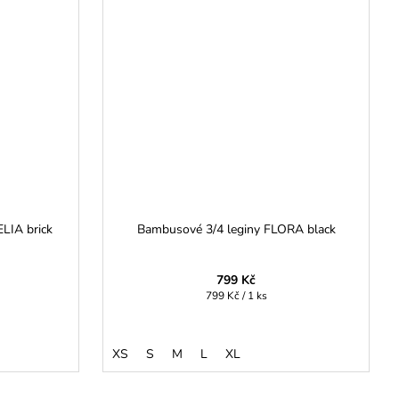
LIA brick
Bambusové 3/4 leginy FLORA black
799 Kč
Měrná
799 Kč / 1 ks
cena:
XS
S
M
L
XL