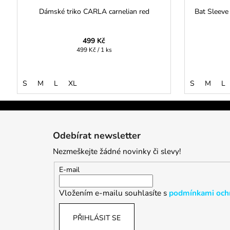
Dámské triko CARLA carnelian red
Bat Sleeve
499 Kč
Měrná
499 Kč / 1 ks
cena:
S
M
L
XL
S
M
L
Z
á
Odebírat newsletter
p
Nezmeškejte žádné novinky či slevy!
a
t
E-mail
í
Vložením e-mailu souhlasíte s
podmínkami ochr
PŘIHLÁSIT SE