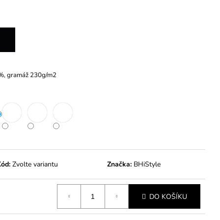
č
5%, gramáž 230g/m2
ód:
Zvolte variantu
Značka:
BHiStyle
DO KOŠÍKU