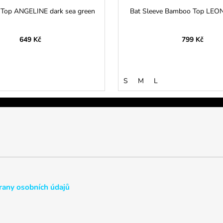
 Top ANGELINE dark sea green
Bat Sleeve Bamboo Top LEO
649 Kč
799 Kč
S
M
L
any osobních údajů