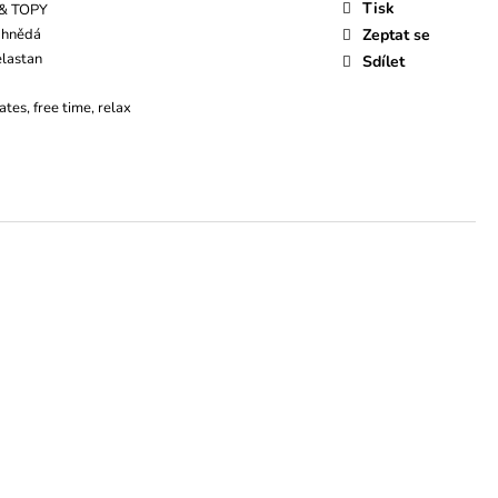
Tisk
& TOPY
 hnědá
Zeptat se
elastan
Sdílet
ates, free time, relax