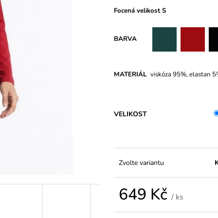
PASEM CARMEN DARK BLUE
COLORS
Focená velikost S
899 Kč
299 Kč
Původně:
349 K
BARVA
MATERIÁL
viskóza 95%, elastan 
VELIKOST
Zvolte variantu
K
649 Kč
/ ks
Měrná
cena: