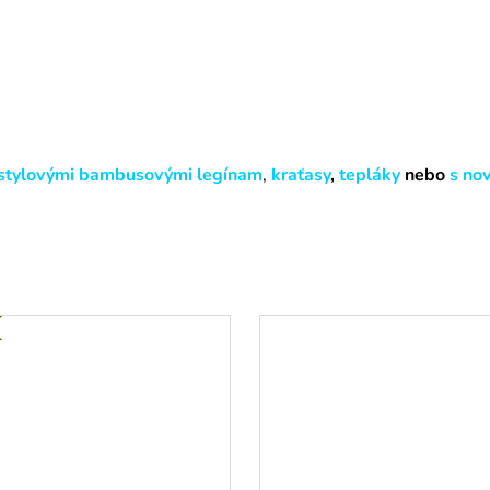
stylovými b
ambusovými legínam
,
kraťasy
,
tepláky
nebo
s no