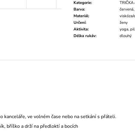
Kategorie
:
TRIČKA 
Barva
:
červená,
Materiál
:
viskóza/
Určení
:
ženy
Aktivita
:
yoga, pil
Délka rukáv
:
dlouhý
o kanceláře, ve volném čase nebo na setkání s přáteli.
k, bříško a drží na předloktí a bocích