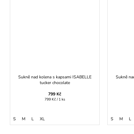
Sukně nad kolena s kapsami ISABELLE
Sukně na
tucker chocolate
799 Kč
Měrná
799 Kč / 1 ks
cena:
S
M
L
XL
S
M
L