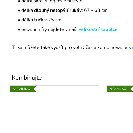
• dolní okraj s logem BHiStyle
• délka
dlouhý netopýří rukáv
: 67 - 68 cm
• délka trička: 75 cm
• ostatní míry najdete v naší
velikostní tabulce
Trika můžete také využít pro volný čas a kombinovat je s
NOVINKA
NOVINKA