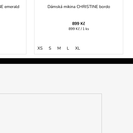
NE emerald
Dámská mikina CHRISTINE bordo
899 Kč
Měrná
899 Kč / 1 ks
cena:
XS
S
M
L
XL