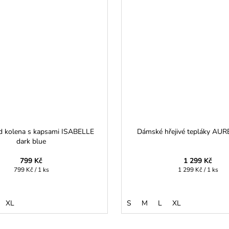
d kolena s kapsami ISABELLE
Dámské hřejivé tepláky AURE
dark blue
799 Kč
1 299 Kč
Měrná
Měrná
799 Kč / 1 ks
1 299 Kč / 1 ks
cena:
cena:
XL
S
M
L
XL