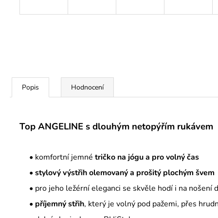
Popis
Hodnocení
Top ANGELINE s dlouhým netopýřím rukávem
• komfortní jemné
tričko na jógu a pro volný čas
• stylový výstřih olemovaný a prošitý plochým švem
• pro jeho ležérní eleganci se skvěle hodí i na nošení d
• příjemný střih
, který je volný pod pažemi, přes hrudní