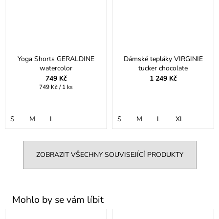
Yoga Shorts GERALDINE
Dámské tepláky VIRGINIE
watercolor
tucker chocolate
749 Kč
1 249 Kč
Měrná
749 Kč / 1 ks
cena:
S
M
L
S
M
L
XL
ZOBRAZIT VŠECHNY SOUVISEJÍCÍ PRODUKTY