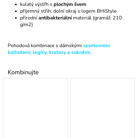
kulatý výstřh s
plochým švem
příjemný střih, dolní okraj s logem BHiStyle
přírodní
antibakteriální
materiál (gramáž: 210
g/m2)
Pohodová kombinace s dámskými
sportovními
kalhotami
,
legíny
,
kraťasy
a
sukněmi
.