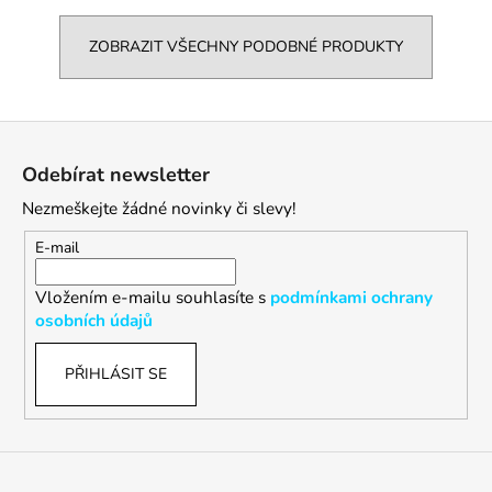
ZOBRAZIT VŠECHNY PODOBNÉ PRODUKTY
Z
á
Odebírat newsletter
p
Nezmeškejte žádné novinky či slevy!
a
t
E-mail
í
Vložením e-mailu souhlasíte s
podmínkami ochrany
osobních údajů
PŘIHLÁSIT SE