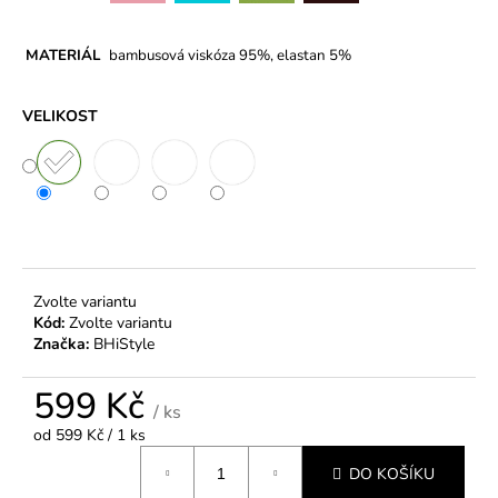
MATERIÁL
bambusová viskóza 95%, elastan 5%
VELIKOST
Zvolte variantu
Kód:
Zvolte variantu
Značka:
BHiStyle
599 Kč
/ ks
Měrná
od 599 Kč / 1 ks
cena:
DO KOŠÍKU