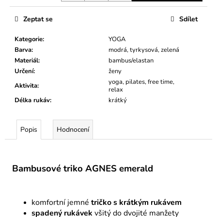
Zeptat se
Sdílet
Kategorie
:
YOGA
Barva
:
modrá, tyrkysová, zelená
Materiál
:
bambus/elastan
Určení
:
ženy
yoga, pilates, free time,
Aktivita
:
relax
Délka rukáv
:
krátký
Popis
Hodnocení
Bambusové triko AGNES emerald
komfortní jemné
tričko s krátkým rukávem
spadený rukávek
všitý do dvojité manžety