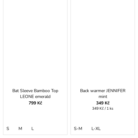
Bat Sleeve Bamboo Top
Back warmer JENNIFER
LEONE emerald
mint
799 Kč
349 Kč
Měrná
349 Kč / 1 ks
cena:
S
M
L
S-M
L-XL