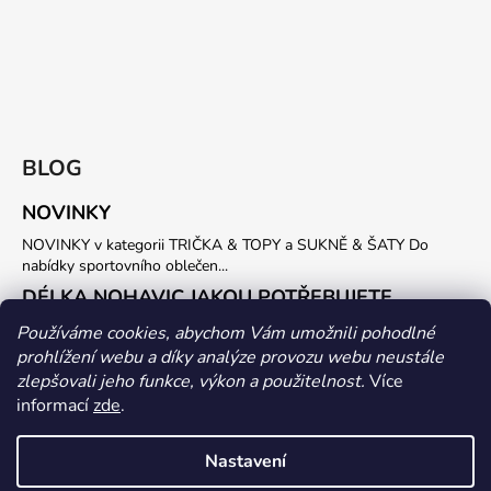
BLOG
NOVINKY
NOVINKY v kategorii TRIČKA & TOPY a SUKNĚ & ŠATY Do
nabídky sportovního oblečen...
DÉLKA NOHAVIC JAKOU POTŘEBUJETE
Potřebujete vlastní délku SPORTOVNÍCH KALHOT nebo LEGIN ?
Používáme cookies, abychom Vám umožnili pohodlné
Stačí nám do objednávky uvést požadovanou...
prohlížení webu a díky analýze provozu webu neustále
zlepšovali jeho funkce, výkon a použitelnost.
Více
ARCHIV
informací
zde
.
Nastavení