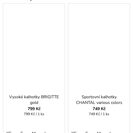
Vysoké kalhotky BRIGITTE
Sportovní kalhotky
gold
CHANTAL various colors
799 Kč
749 Kč
Měrná
Měrná
799 Kč / 1 ks
749 Kč / 1 ks
cena:
cena: