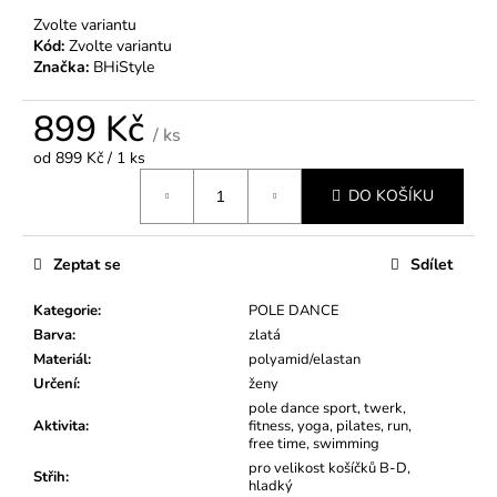
Zvolte variantu
Kód:
Zvolte variantu
Značka:
BHiStyle
899 Kč
/ ks
Měrná
od 899 Kč / 1 ks
cena:
DO KOŠÍKU
Zeptat se
Sdílet
Kategorie
:
POLE DANCE
Barva
:
zlatá
Materiál
:
polyamid/elastan
Určení
:
ženy
pole dance sport, twerk,
Aktivita
:
fitness, yoga, pilates, run,
free time, swimming
pro velikost košíčků B-D,
Střih
:
hladký