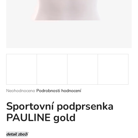
a
j
í
t
?
HLEDAT
Průměrné
Neohodnoceno
Podrobnosti hodnocení
hodnocení
D
Sportovní podprsenka
produktu
o
je
p
PAULINE gold
0,0
o
z
r
5
u
hvězdiček.
detail zboží