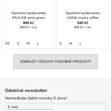
Sportovní podprsenka
Sportovní podprsenka
PAULINE army green
HANA mocha coffee
899 Kč
949 Kč
Měrná
Měrná
899 Kč / 1 ks
949 Kč / 1 ks
cena:
cena:
XS
S
M
L
S
M
L
ZOBRAZIT VŠECHNY PODOBNÉ PRODUKTY
Z
á
Odebírat newsletter
p
Nezmeškejte žádné novinky či slevy!
a
t
E-mail