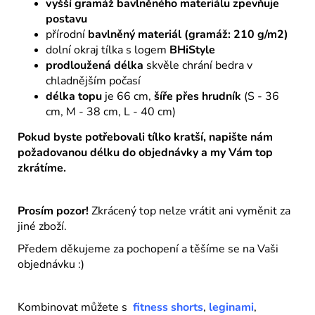
vyšší gramáž bavlněného materiálu zpevňuje
postavu
přírodní
bavlněný materiál (gramáž: 210 g/m2)
dolní okraj tílka s logem
BHiStyle
prodloužená délka
skvěle chrání bedra v
chladnějším počasí
délka top
u
je 66 cm,
šíře přes hrudník
(S - 36
cm, M - 38 cm, L - 40 cm)
Pokud byste potřebovali tílko kratší, napište nám
požadovanou délku do objednávky a my Vám top
zkrátíme.
Prosím pozor!
Zkrácený top nelze vrátit ani vyměnit za
jiné zboží.
Předem děkujeme za pochopení a těšíme se na Vaši
objednávku :)
Kombinovat můžete s
fitness shorts
,
leginami
,