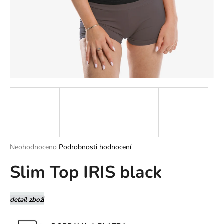
a
j
í
t
?
HLEDAT
Průměrné
Neohodnoceno
Podrobnosti hodnocení
hodnocení
D
Slim Top IRIS black
produktu
o
je
p
0,0
o
z
detail zbož
í
r
5
u
hvězdiček.