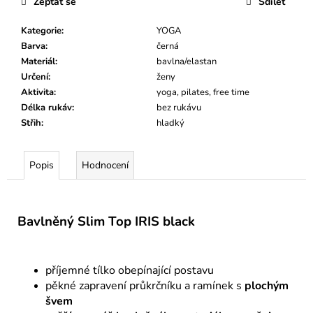
Zeptat se
Sdílet
Kategorie
:
YOGA
Barva
:
černá
Materiál
:
bavlna/elastan
Určení
:
ženy
Aktivita
:
yoga, pilates, free time
Délka rukáv
:
bez rukávu
Střih
:
hladký
Popis
Hodnocení
Bavlněný Slim Top IRIS black
příjemné tílko obepínající postavu
pěkné zapravení průkrčníku a ramínek s
plochým
švem