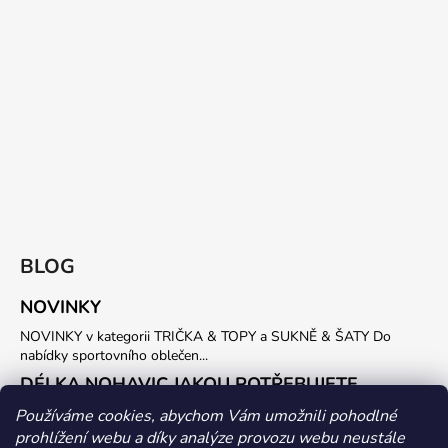
BLOG
NOVINKY
NOVINKY v kategorii TRIČKA & TOPY a SUKNĚ & ŠATY Do
nabídky sportovního oblečen...
DÉLKA NOHAVIC JAKOU POTŘEBUJETE
Potřebujete vlastní délku SPORTOVNÍCH KALHOT nebo LEGIN ?
Používáme cookies, abychom Vám umožnili pohodlné
Stačí nám do objednávky uvést požadovanou...
prohlížení webu a díky analýze provozu webu neustále