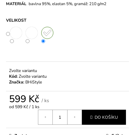
MATERIÁL
bavlna
95%, elastan 5%, gramáž: 210 g/m2
VELIKOST
Zvolte variantu
Kód:
Zvolte variantu
Značka:
BHiStyle
599 Kč
/ ks
Měrná
od 599 Kč / 1 ks
cena:
DO KOŠÍKU