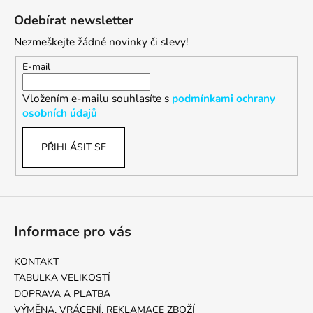
á
Odebírat newsletter
p
Nezmeškejte žádné novinky či slevy!
a
t
E-mail
í
Vložením e-mailu souhlasíte s
podmínkami ochrany
osobních údajů
PŘIHLÁSIT SE
Informace pro vás
KONTAKT
TABULKA VELIKOSTÍ
DOPRAVA A PLATBA
VÝMĚNA, VRÁCENÍ, REKLAMACE ZBOŽÍ