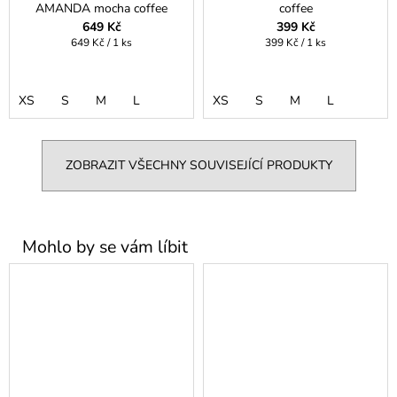
AMANDA mocha coffee
coffee
649 Kč
399 Kč
Měrná
Měrná
649 Kč / 1 ks
399 Kč / 1 ks
cena:
cena:
XS
S
M
L
XS
S
M
L
ZOBRAZIT VŠECHNY SOUVISEJÍCÍ PRODUKTY