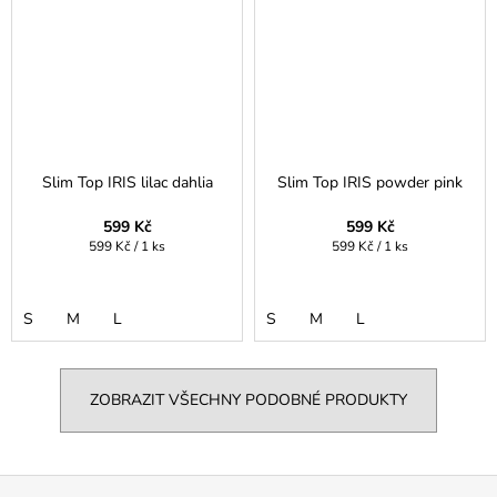
Slim Top IRIS lilac dahlia
Slim Top IRIS powder pink
599 Kč
599 Kč
Měrná
Měrná
599 Kč / 1 ks
599 Kč / 1 ks
cena:
cena:
S
M
L
S
M
L
ZOBRAZIT VŠECHNY PODOBNÉ PRODUKTY
Z