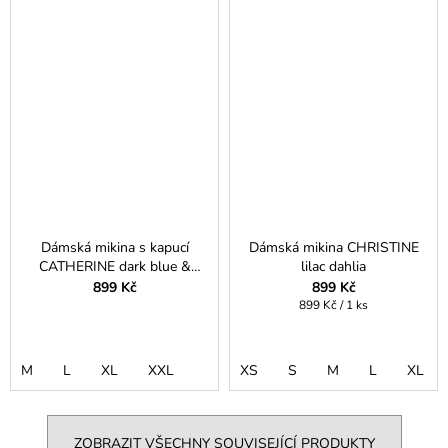
Dámská mikina s kapucí
Dámská mikina CHRISTINE
CATHERINE dark blue &
lilac dahlia
camel
899 Kč
899 Kč
Měrná
899 Kč / 1 ks
cena:
M
L
XL
XXL
XS
S
M
L
XL
ZOBRAZIT VŠECHNY SOUVISEJÍCÍ PRODUKTY