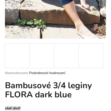
a
j
í
t
?
HLEDAT
Průměrné
Neohodnoceno
Podrobnosti hodnocení
hodnocení
D
Bambusové 3/4 leginy
produktu
o
je
p
FLORA dark blue
0,0
o
z
r
5
u
hvězdiček.
etail zboží