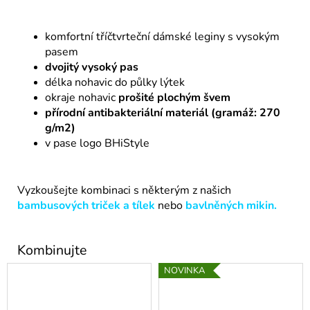
komfortní tříčtvrteční dámské leginy s vysokým
pasem
dvojitý vysoký pas
délka nohavic do půlky lýtek
okraje nohavic
prošité plochým švem
přírodní antibakteriální materiál (gramáž: 270
g/m2)
v pase logo BHiStyle
Vyzkoušejte kombinaci s některým z našich
bambusových triček a tílek
nebo
bavlněných mikin.
NOVINKA