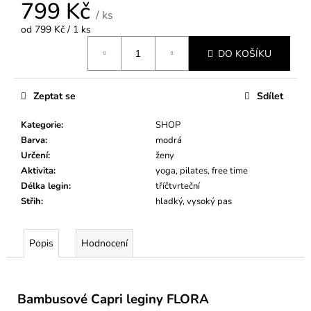
799 Kč
/ ks
Měrná
od 799 Kč / 1 ks
cena:
DO KOŠÍKU
Zeptat se
Sdílet
Kategorie
:
SHOP
Barva
:
modrá
Určení
:
ženy
Aktivita
:
yoga, pilates, free time
Délka legin
:
tříčtvrteční
Střih
:
hladký, vysoký pas
Popis
Hodnocení
Bambusové Capri leginy FLORA