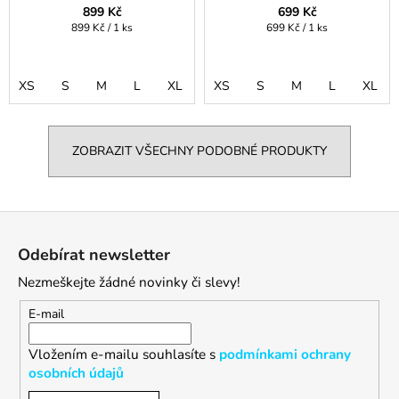
dark blue
899 Kč
699 Kč
Měrná
Měrná
899 Kč / 1 ks
699 Kč / 1 ks
cena:
cena:
XS
S
M
L
XL
XS
S
M
L
XL
ZOBRAZIT VŠECHNY PODOBNÉ PRODUKTY
Z
á
Odebírat newsletter
p
Nezmeškejte žádné novinky či slevy!
a
t
E-mail
í
Vložením e-mailu souhlasíte s
podmínkami ochrany
osobních údajů