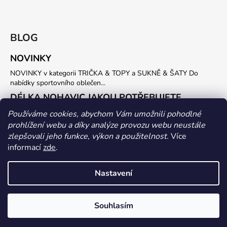
BLOG
NOVINKY
NOVINKY v kategorii TRIČKA & TOPY a SUKNĚ & ŠATY Do
nabídky sportovního oblečen...
DÉLKA NOHAVIC JAKOU POTŘEBUJETE
Potřebujete vlastní délku SPORTOVNÍCH KALHOT nebo LEGIN ?
Používáme cookies, abychom Vám umožnili pohodlné
Stačí nám do objednávky uvést požadovanou...
prohlížení webu a díky analýze provozu webu neustále
zlepšovali jeho funkce, výkon a použitelnost.
Více
ARCHIV
informací
zde
.
Nastavení
Vytvořil Shoptet
Souhlasím
Copyright 2026
BHiStyle
. Všechna práva vyhrazena.