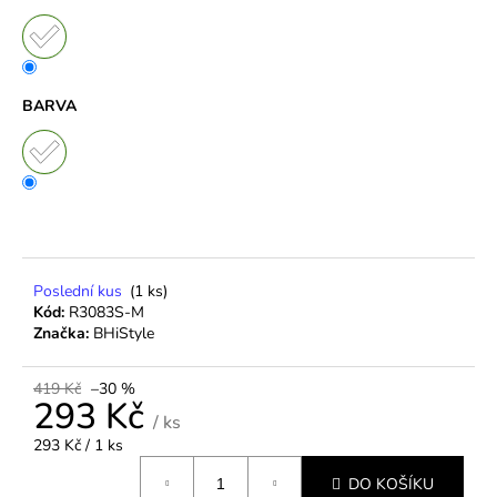
BARVA
Poslední kus
(1 ks)
Kód:
R3083S-M
Značka:
BHiStyle
419 Kč
–30 %
293 Kč
/ ks
Měrná
293 Kč / 1 ks
cena:
DO KOŠÍKU