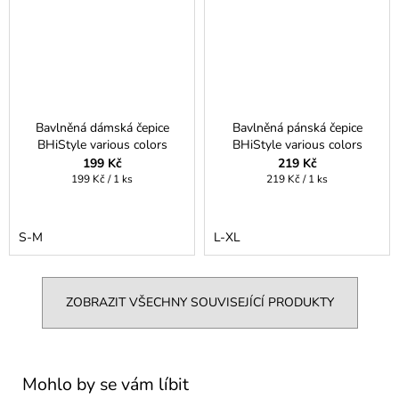
Bavlněná dámská čepice
Bavlněná pánská čepice
BHiStyle various colors
BHiStyle various colors
199 Kč
219 Kč
Měrná
Měrná
199 Kč / 1 ks
219 Kč / 1 ks
cena:
cena:
S-M
L-XL
ZOBRAZIT VŠECHNY SOUVISEJÍCÍ PRODUKTY