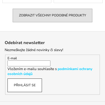
ZOBRAZIT VŠECHNY PODOBNÉ PRODUKTY
Z
á
Odebírat newsletter
p
Nezmeškejte žádné novinky či slevy!
a
t
E-mail
í
Vložením e-mailu souhlasíte s
podmínkami ochrany
osobních údajů
PŘIHLÁSIT SE