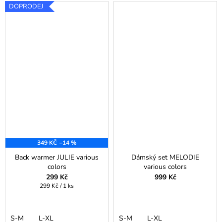
DOPRODEJ
349 KČ
–14 %
Back warmer JULIE various
Dámský set MELODIE
colors
various colors
299 Kč
999 Kč
Měrná
299 Kč / 1 ks
cena:
S-M
L-XL
S-M
L-XL