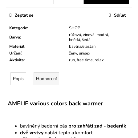
Zeptat se
Sdílet
Kategorie
:
SHOP
růžová, vínová, modrá,
Barva
:
hnědá, šedá
Materiál
:
bavlna/elastan
Určení
:
ženy, unisex
Aktivita
:
run, free time, relax
Popis
Hodnocení
.
AMELIE various colors back
warmer
bavlněný bederní pás
pro zahřátí zad - bederák
dvě vrstvy
nabízí teplo a komfort